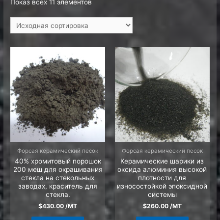
Показ всех 11 элементов
Форсая керамический песок
Форсая керамический песок
40% хромитовый порошок
Керамические шарики из
200 меш для окрашивания
оксида алюминия высокой
стекла на стекольных
плотности для
заводах, краситель для
износостойкой эпоксидной
стекла.
системы
$
430.00
/MT
$
260.00
/MT