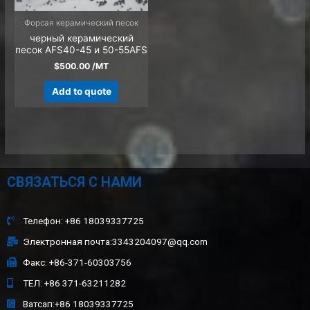
Форсая керамический песок
черный керамический
песок AFS40-45 и 50-55AFS
$
500.00
/MT
Add to quote
СВЯЗАТЬСЯ С НАМИ
Телефон: +86 18039337725
Электронная почта:3343204097@qq.com
Факс: +86-371-60303756
ТЕЛ: +86 371-63211282
Ватсап:+86 18039337725