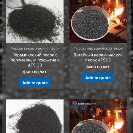
Форсая керамический песок
Форсая керамический песок
Керамический песок с
Литейный керамический
полимерным покрытием
песок AFS65
AFS 30
$
663.00
/MT
$
500.00
/MT
Add to quote
Add to quote